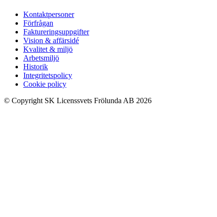
Kontaktpersoner
Förfrågan
Faktureringsuppgifter
Vision & affärsidé
Kvalitet & miljö
Arbetsmiljö
Historik
Integritetspolicy
Cookie policy
© Copyright SK Licenssvets Frölunda AB 2026