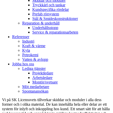
Skiddar och moduler
Tryckkärl och tankar
Kundspecifika rördelar
Prefab rörsystem
Stål & Smides­konstruktioner
Reparation & underhåll
Underhållsstopp
Service & reparationsarbeten
Referenser
Industri
Kraft & värme
Kyla
Petrokemi
Vatten & avlopp
Jobba hos oss
Lediga tjänster
Projektledare
Arbetsledare
Montör/svetsare
Möt medarbetare
Spontanansökan
Vi på SK Licenssvets tillverkar skiddar och moduler i alla dess
former och i olika material. De kan innehålla hela eller delar av ett
system för inlyft och inkoppling hos kund. Ett smart sätt för att hålla