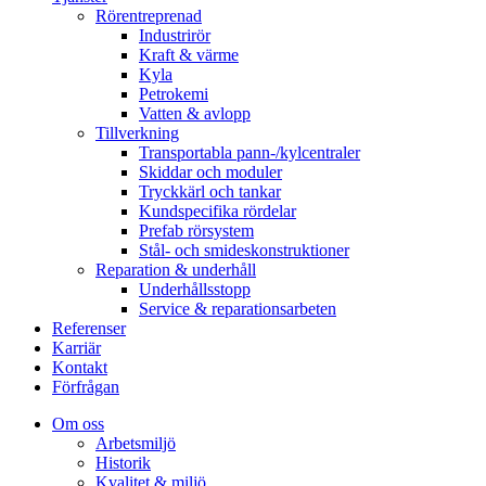
Rörentreprenad
Industrirör
Kraft & värme
Kyla
Petrokemi
Vatten & avlopp
Tillverkning
Transportabla pann-/kylcentraler
Skiddar och moduler
Tryckkärl och tankar
Kundspecifika rördelar
Prefab rörsystem
Stål- och smideskonstruktioner
Reparation & underhåll
Underhållsstopp
Service & reparationsarbeten
Referenser
Karriär
Kontakt
Förfrågan
Om oss
Arbetsmiljö
Historik
Kvalitet & miljö