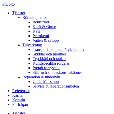
Tjänster
Rörentreprenad
Industrirör
Kraft & värme
Kyla
Petrokemi
Vatten & avlopp
Tillverkning
Transportabla pann-/kylcentraler
Skiddar och moduler
Tryckkärl och tankar
Kundspecifika rördelar
Prefab rörsystem
Stål- och smideskonstruktioner
Reparation & underhåll
Underhållsstopp
Service & reparationsarbeten
Referenser
Karriär
Kontakt
Förfrågan
Tjänster