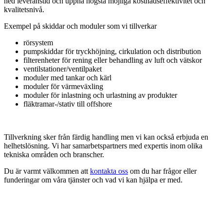
ned leveranstid och uppnå högsta möjliga kostnadseffektivitet och
kvalitetsnivå.
Exempel på skiddar och moduler som vi tillverkar
rörsystem
pumpskiddar för tryckhöjning, cirkulation och distribution
filterenheter för rening eller behandling av luft och vätskor
ventilstationer/ventilpaket
moduler med tankar och kärl
moduler för värmeväxling
moduler för inlastning och urlastning av produkter
fläktramar-/stativ
till offshore
Tillverkning sker från färdig handling men vi kan också erbjuda en
helhetslösning. Vi har samarbetspartners med expertis inom olika
tekniska områden och branscher.
Du är varmt välkommen att
kontakta oss
om
du har frågor eller
funderingar om våra tjänster och vad vi kan hjälpa er med.